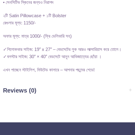
• সেনসিটিভ স্কিনের জন্যও নিরাপদ
২টি Satin Pillowcase + ১টি Bolster
রেগুলার মূল্য: 1150/-
অফার মূল্য: মাত্র 1000/- (ফ্রি ডেলিভারি সহ)
✓পিলোকভার সাইজ: 19″ x 27″ – বেডসেটের লুক আরও লাক্সারিয়াস করে তোলে।
✓বলস্টার সাইজ: 30″ × 40″ বেডসেটে আনুন আভিজাত্যের ছোঁয়া ।
এখন পাচ্ছেন স্টাইলিশ, মিউটেড কালারে – আপনার পছন্দের শেডে!
Reviews (0)