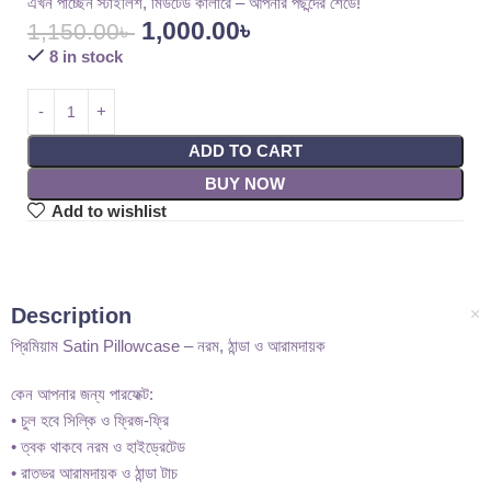
এখন পাচ্ছেন স্টাইলিশ, মিউটেড কালারে – আপনার পছন্দের শেডে!
1,000.00
৳
1,150.00
৳
8 in stock
ADD TO CART
BUY NOW
Add to wishlist
Description
প্রিমিয়াম Satin Pillowcase – নরম, ঠান্ডা ও আরামদায়ক
কেন আপনার জন্য পারফেক্ট:
• চুল হবে সিল্কি ও ফ্রিজ-ফ্রি
• ত্বক থাকবে নরম ও হাইড্রেটেড
• রাতভর আরামদায়ক ও ঠান্ডা টাচ