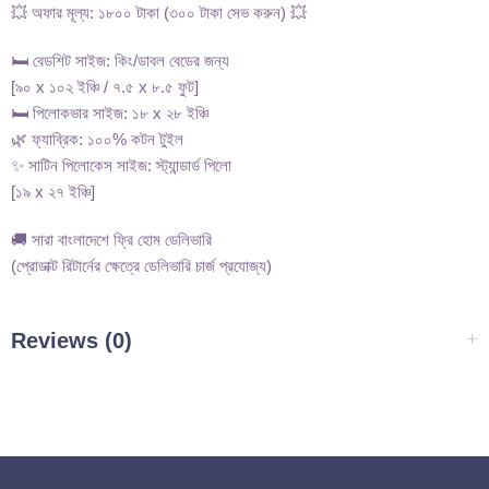
💥 অফার মূল্য: ১৮০০ টাকা (৩০০ টাকা সেভ করুন) 💥
🛏️ বেডশিট সাইজ: কিং/ডাবল বেডের জন্য
[৯০ x ১০২ ইঞ্চি / ৭.৫ x ৮.৫ ফুট]
🛏️ পিলোকভার সাইজ: ১৮ x ২৮ ইঞ্চি
🌿 ফ্যাব্রিক: ১০০% কটন টুইল
✨ সাটিন পিলোকেস সাইজ: স্ট্যান্ডার্ড পিলো
[১৯ x ২৭ ইঞ্চি]
🚚 সারা বাংলাদেশে ফ্রি হোম ডেলিভারি
(প্রোডাক্ট রিটার্নের ক্ষেত্রে ডেলিভারি চার্জ প্রযোজ্য)
Reviews (0)