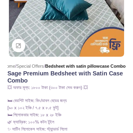
Click to enlarge
Home
Special Offers
Bedsheet with satin pillowcase Combo
Sage Premium Bedsheet with Satin Case
Combo
💥 অফার মূল্য: ১৮০০ টাকা (৩০০ টাকা সেভ করুন) 💥
🛏️ বেডশিট সাইজ: কিং/ডাবল বেডের জন্য
[৯০ x ১০২ ইঞ্চি / ৭.৫ x ৮.৫ ফুট]
🛏️ পিলোকভার সাইজ: ১৮ x ২৮ ইঞ্চি
🌿 ফ্যাব্রিক: ১০০% কটন টুইল
✨ সাটিন পিলোকেস সাইজ: স্ট্যান্ডার্ড পিলো