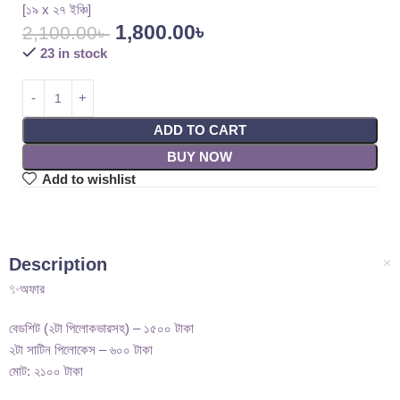
[১৯ x ২৭ ইঞ্চি]
1,800.00
৳
2,100.00
৳
23 in stock
ADD TO CART
BUY NOW
Add to wishlist
Description
✨অফার
বেডশিট (২টা পিলোকভারসহ) – ১৫০০ টাকা
২টা সাটিন পিলোকেস – ৬০০ টাকা
মোট: ২১০০ টাকা