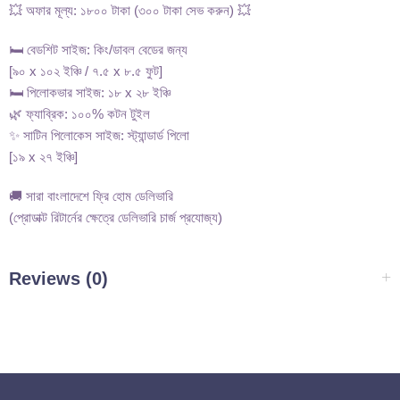
💥 অফার মূল্য: ১৮০০ টাকা (৩০০ টাকা সেভ করুন) 💥
🛏️ বেডশিট সাইজ: কিং/ডাবল বেডের জন্য
[৯০ x ১০২ ইঞ্চি / ৭.৫ x ৮.৫ ফুট]
🛏️ পিলোকভার সাইজ: ১৮ x ২৮ ইঞ্চি
🌿 ফ্যাব্রিক: ১০০% কটন টুইল
✨ সাটিন পিলোকেস সাইজ: স্ট্যান্ডার্ড পিলো
[১৯ x ২৭ ইঞ্চি]
🚚 সারা বাংলাদেশে ফ্রি হোম ডেলিভারি
(প্রোডাক্ট রিটার্নের ক্ষেত্রে ডেলিভারি চার্জ প্রযোজ্য)
Reviews (0)