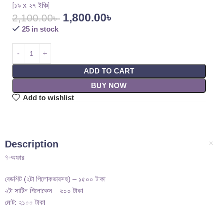
[১৯ x ২৭ ইঞ্চি]
1,800.00
৳
2,100.00
৳
25 in stock
ADD TO CART
BUY NOW
Add to wishlist
Description
✨অফার
বেডশিট (২টা পিলোকভারসহ) – ১৫০০ টাকা
২টা সাটিন পিলোকেস – ৬০০ টাকা
মোট: ২১০০ টাকা