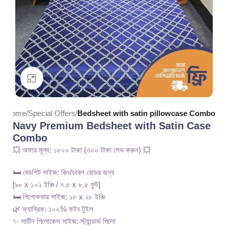
Click to enlarge
Home
Special Offers
Bedsheet with satin pillowcase Combo
Navy Premium Bedsheet with Satin Case
Combo
💥 অফার মূল্য: ১৮০০ টাকা (৩০০ টাকা সেভ করুন) 💥
🛏️ বেডশিট সাইজ: কিং/ডাবল বেডের জন্য
[৯০ x ১০২ ইঞ্চি / ৭.৫ x ৮.৫ ফুট]
🛏️ পিলোকভার সাইজ: ১৮ x ২৮ ইঞ্চি
🌿 ফ্যাব্রিক: ১০০% কটন টুইল
✨ সাটিন পিলোকেস সাইজ: স্ট্যান্ডার্ড পিলো