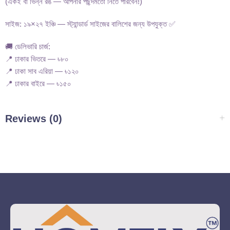
(একই বা ভিন্ন রঙ — আপনার পছন্দমতো নিতে পারবেন!)
সাইজ: ১৯×২৭ ইঞ্চি — স্ট্যান্ডার্ড সাইজের বালিশের জন্য উপযুক্ত ✅
🚚 ডেলিভারি চার্জ:
📍 ঢাকার ভিতরে — ৳৮০
📍 ঢাকা সাব এরিয়া — ৳১২০
📍 ঢাকার বাইরে — ৳১৫০
Reviews (0)