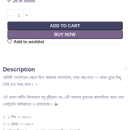
26 in stock
ADD TO CART
BUY NOW
Add to wishlist
Description
প্রতিটি সেলাইয়ের পেছনে ছিল আমাদের ভালোবাসা, সময় আর যত্ন — কারণ সুন্দর কিছু
তৈরি হতে সময় লাগে। ✨
এই রাফল সাটিন পিলোকেস শুধু দৃষ্টিনন্দন নয়, এটি আপনার ঘুমানোর জায়গাটাকে বদলে দেবে
একটুখানি আভিজাত্য ও কোমলতায়। 💫
✨ ১ পিস — ৳৫০০
✨ ১ জোড়া — ৳৯০০