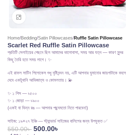
Click to enlarge
Home
Bedding
Satin Pillowcases
Ruffle Satin Pillowcase
Scarlet Red Ruffle Satin Pillowcase
প্রতিটি সেলাইয়ের পেছনে ছিল আমাদের ভালোবাসা, সময় আর যত্ন — কারণ সুন্দর
কিছু তৈরি হতে সময় লাগে। ✨
এই রাফল সাটিন পিলোকেস শুধু দৃষ্টিনন্দন নয়, এটি আপনার ঘুমানোর জায়গাটাকে বদলে
দেবে একটুখানি আভিজাত্য ও কোমলতায়। 💫
✨ ১ পিস — ৳৫০০
✨ ১ জোড়া — ৳৯০০
(একই বা ভিন্ন রঙ — আপনার পছন্দমতো নিতে পারবেন!)
সাইজ: ১৯×২৭ ইঞ্চি — স্ট্যান্ডার্ড সাইজের বালিশের জন্য উপযুক্ত ✅
500.00
৳
550.00
৳