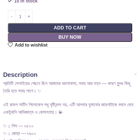
15 in stock
ADD TO CART
BUY NOW
Add to wishlist
Description
প্রতিটি সেলাইয়ের পেছনে ছিল আমাদের ভালোবাসা, সময় আর যত্ন — কারণ সুন্দর কিছু
তৈরি হতে সময় লাগে। ✨
এই রাফল সাটিন পিলোকেস শুধু দৃষ্টিনন্দন নয়, এটি আপনার ঘুমানোর জায়গাটাকে বদলে দেবে
একটুখানি আভিজাত্য ও কোমলতায়। 💫
✨ ১ পিস — ৳৫০০
✨ ১ জোড়া — ৳৯০০