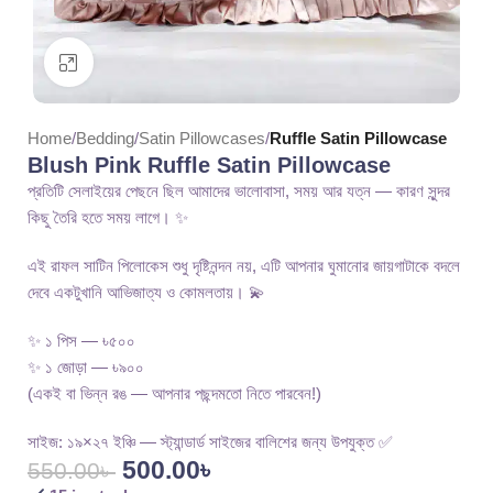
Click to enlarge
Home
Bedding
Satin Pillowcases
Ruffle Satin Pillowcase
Blush Pink Ruffle Satin Pillowcase
প্রতিটি সেলাইয়ের পেছনে ছিল আমাদের ভালোবাসা, সময় আর যত্ন — কারণ সুন্দর
কিছু তৈরি হতে সময় লাগে। ✨
এই রাফল সাটিন পিলোকেস শুধু দৃষ্টিনন্দন নয়, এটি আপনার ঘুমানোর জায়গাটাকে বদলে
দেবে একটুখানি আভিজাত্য ও কোমলতায়। 💫
✨ ১ পিস — ৳৫০০
✨ ১ জোড়া — ৳৯০০
(একই বা ভিন্ন রঙ — আপনার পছন্দমতো নিতে পারবেন!)
সাইজ: ১৯×২৭ ইঞ্চি — স্ট্যান্ডার্ড সাইজের বালিশের জন্য উপযুক্ত ✅
500.00
৳
550.00
৳