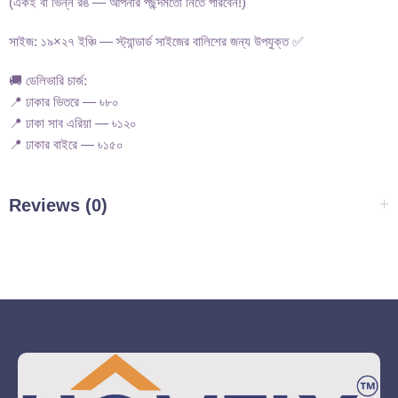
(একই বা ভিন্ন রঙ — আপনার পছন্দমতো নিতে পারবেন!)
সাইজ: ১৯×২৭ ইঞ্চি — স্ট্যান্ডার্ড সাইজের বালিশের জন্য উপযুক্ত ✅
🚚 ডেলিভারি চার্জ:
📍 ঢাকার ভিতরে — ৳৮০
📍 ঢাকা সাব এরিয়া — ৳১২০
📍 ঢাকার বাইরে — ৳১৫০
Reviews (0)