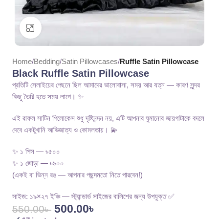
Click to enlarge
Home
Bedding
Satin Pillowcases
Ruffle Satin Pillowcase
Black Ruffle Satin Pillowcase
প্রতিটি সেলাইয়ের পেছনে ছিল আমাদের ভালোবাসা, সময় আর যত্ন — কারণ সুন্দর
কিছু তৈরি হতে সময় লাগে। ✨
এই রাফল সাটিন পিলোকেস শুধু দৃষ্টিনন্দন নয়, এটি আপনার ঘুমানোর জায়গাটাকে বদলে
দেবে একটুখানি আভিজাত্য ও কোমলতায়। 💫
✨ ১ পিস — ৳৫০০
✨ ১ জোড়া — ৳৯০০
(একই বা ভিন্ন রঙ — আপনার পছন্দমতো নিতে পারবেন!)
সাইজ: ১৯×২৭ ইঞ্চি — স্ট্যান্ডার্ড সাইজের বালিশের জন্য উপযুক্ত ✅
500.00
৳
550.00
৳