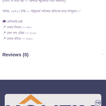
(একই বা ভিন্ন রঙ — আপনার পছন্দমতো নিতে পারবেন!)
সাইজ: ১৯×২৭ ইঞ্চি — স্ট্যান্ডার্ড সাইজের বালিশের জন্য উপযুক্ত ✅
🚚 ডেলিভারি চার্জ:
📍 ঢাকার ভিতরে — ৳৮০
📍 ঢাকা সাব এরিয়া — ৳১২০
📍 ঢাকার বাইরে — ৳১৫০
Reviews (0)