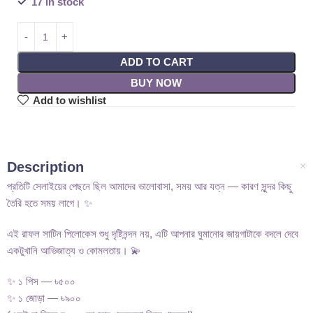
17 in stock
ADD TO CART
BUY NOW
Add to wishlist
Description
প্রতিটি সেলাইয়ের পেছনে ছিল আমাদের ভালোবাসা, সময় আর যত্ন — কারণ সুন্দর কিছু
তৈরি হতে সময় লাগে। ✨
এই রাফল সাটিন পিলোকেস শুধু দৃষ্টিনন্দন নয়, এটি আপনার ঘুমানোর জায়গাটাকে বদলে দেবে
একটুখানি আভিজাত্য ও কোমলতায়। 💫
✨ ১ পিস — ৳৫০০
✨ ১ জোড়া — ৳৯০০