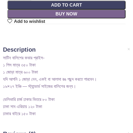
ADD TO CART
BUY NOW
Add to wishlist
Description
সাটিন বালিশের কভার প্রাইস-
১ পিস মাত্র ৩৫০ টাকা
১ জোড়া মাত্র ৬০০ টাকা
যদি আপনি ১ জোড়া নেন, একই বা আলাদা রঙ পছন্দ করতে পারবেন।
১৯×২৭ ইঞ্চি — স্ট্যান্ডার্ড সাইজের বালিশের জন্য।
ডেলিভারি চার্জ ঢাকার ভিতরে ৮০ টাকা
ঢাকা সাব এরিয়ায় ১২০ টাকা
ঢাকার বাইরে ১৫০ টাকা