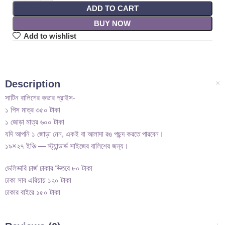
ADD TO CART
BUY NOW
Add to wishlist
Description
সাটিন বালিশের কভার প্রাইস-
১ পিস মাত্র ৩৫০ টাকা
১ জোড়া মাত্র ৬০০ টাকা
যদি আপনি ১ জোড়া নেন, একই বা আলাদা রঙ পছন্দ করতে পারবেন।
১৯×২৭ ইঞ্চি — স্ট্যান্ডার্ড সাইজের বালিশের জন্য।
ডেলিভারি চার্জ ঢাকার ভিতরে ৮০ টাকা
ঢাকা সাব এরিয়ায় ১২০ টাকা
ঢাকার বাইরে ১৫০ টাকা