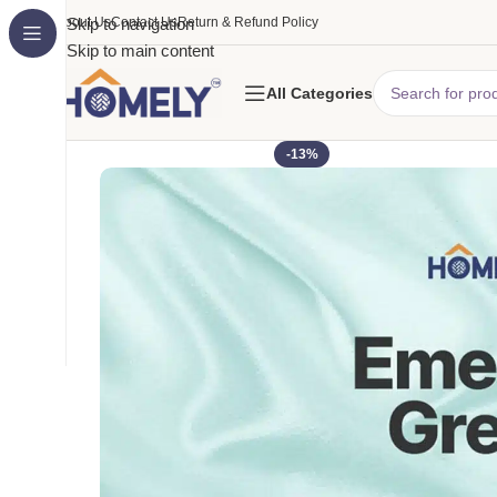
About Us
Skip to navigation
Contact Us
Return & Refund Policy
Skip to main content
All Categories
-13%