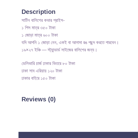
Description
সাটিন বালিশের কভার প্রাইস-
১ পিস মাত্র ৩৫০ টাকা
১ জোড়া মাত্র ৬০০ টাকা
যদি আপনি ১ জোড়া নেন, একই বা আলাদা রঙ পছন্দ করতে পারবেন।
১৯×২৭ ইঞ্চি — স্ট্যান্ডার্ড সাইজের বালিশের জন্য।
ডেলিভারি চার্জ ঢাকার ভিতরে ৮০ টাকা
ঢাকা সাব এরিয়ায় ১২০ টাকা
ঢাকার বাইরে ১৫০ টাকা
Reviews (0)