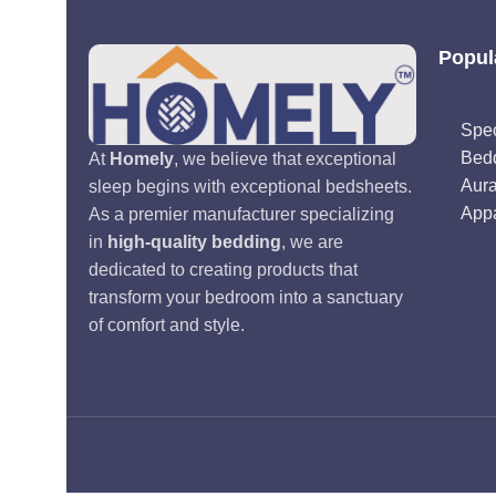
Popul
Spec
Bed
At
Homely
, we believe that exceptional
Aur
sleep begins with exceptional bedsheets.
Appa
As a premier manufacturer specializing
in
high-quality bedding
, we are
dedicated to creating products that
transform your bedroom into a sanctuary
of comfort and style.