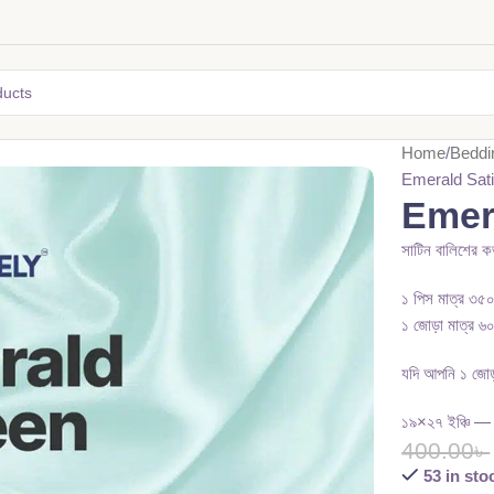
Home
Beddi
Emerald Sati
Emer
সাটিন বালিশের ক
১ পিস মাত্র ৩৫০
১ জোড়া মাত্র ৬
যদি আপনি ১ জোড
১৯×২৭ ইঞ্চি — স্
400.00
৳
53 in sto