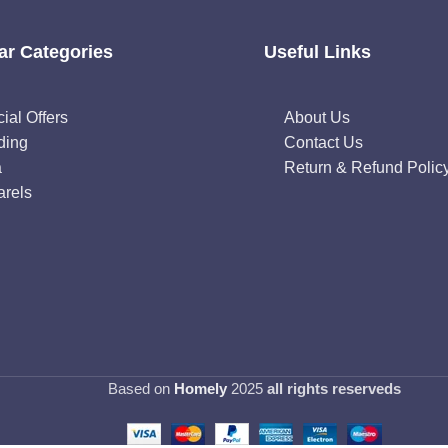
ar Categories
Useful Links
ial Offers
About Us
ding
Contact Us
a
Return & Refund Polic
rels
Based on
Homely
2025
all rights reserveds