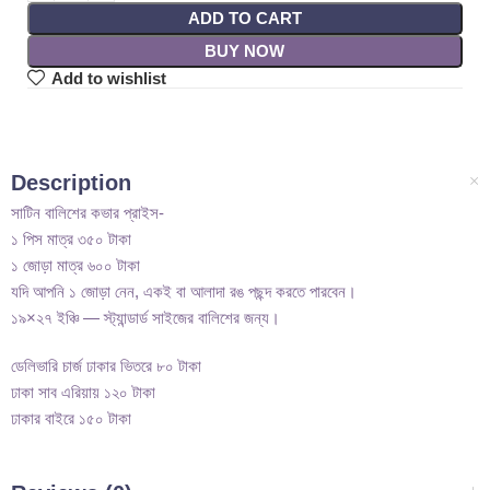
ADD TO CART
BUY NOW
Add to wishlist
Description
সাটিন বালিশের কভার প্রাইস-
১ পিস মাত্র ৩৫০ টাকা
১ জোড়া মাত্র ৬০০ টাকা
যদি আপনি ১ জোড়া নেন, একই বা আলাদা রঙ পছন্দ করতে পারবেন।
১৯×২৭ ইঞ্চি — স্ট্যান্ডার্ড সাইজের বালিশের জন্য।
ডেলিভারি চার্জ ঢাকার ভিতরে ৮০ টাকা
ঢাকা সাব এরিয়ায় ১২০ টাকা
ঢাকার বাইরে ১৫০ টাকা