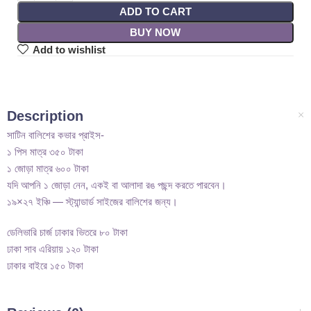
ADD TO CART
BUY NOW
Add to wishlist
Description
সাটিন বালিশের কভার প্রাইস-
১ পিস মাত্র ৩৫০ টাকা
১ জোড়া মাত্র ৬০০ টাকা
যদি আপনি ১ জোড়া নেন, একই বা আলাদা রঙ পছন্দ করতে পারবেন।
১৯×২৭ ইঞ্চি — স্ট্যান্ডার্ড সাইজের বালিশের জন্য।
ডেলিভারি চার্জ ঢাকার ভিতরে ৮০ টাকা
ঢাকা সাব এরিয়ায় ১২০ টাকা
ঢাকার বাইরে ১৫০ টাকা