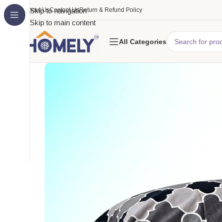
About Us
Skip to navigation
Contact Us
Return & Refund Policy
Skip to main content
All Categories