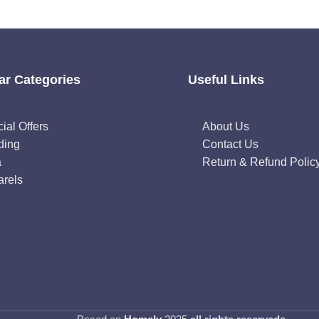
ar Categories
Useful Links
ial Offers
About Us
ding
Contact Us
a
Return & Refund Polic
rels