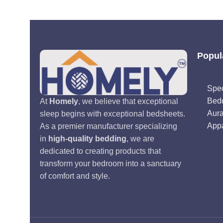
Popul
Spec
Bed
At
Homely
, we believe that exceptional
Aur
sleep begins with exceptional bedsheets.
Appa
As a premier manufacturer specializing
in
high-quality bedding
, we are
dedicated to creating products that
transform your bedroom into a sanctuary
of comfort and style.