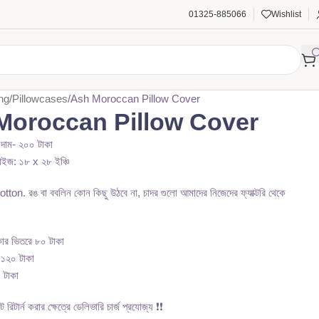
01325-885066
Wishlist
ng
Pillowcases
Ash Moroccan Pillow Cover
Moroccan Pillow Cover
 দাম- ২০০ টাকা
াইজ: ১৮ x ২৮ ইঞ্চি
on. রঙ বা ববলিন কোন কিছু উঠবে না, চাদর গুলো আমাদের নিজেদের ফ্যাক্টরি থেকে
াকার ভিতরে ৮০ টাকা
 ১২০ টাকা
 টাকা
্ট রিটার্ন করার ক্ষেত্রে ডেলিভারি চার্জ প্রযোজ্য ❗❗