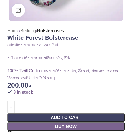
Click to enlarge
Home
Bedding
Bolstercases
White Forest Bolstercase
কোলবালিশ কাভারের দাম- ২০০ টাকা
১ টি কোলবালিশ কাভারের সাইজ ৩৪/৪২ ইঞ্চি
100% Twill Cotton. রঙ বা ববলিন কোন কিছু উঠবে না, চাদর গুলো আমাদের
নিজেদের ফ্যাক্টরি থেকে তৈরি করা।
200.00
৳
3 in stock
ADD TO CART
BUY NOW