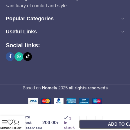
sanctuary of comfort and style.
Popular Categories
Useful Links
Social links:
Based on
Homely
2025
all rights reserveds
White
3
Forest
200.00
৳
in
ADD TO C
stock
Bolstercase
Menu
Wishlist
Cart