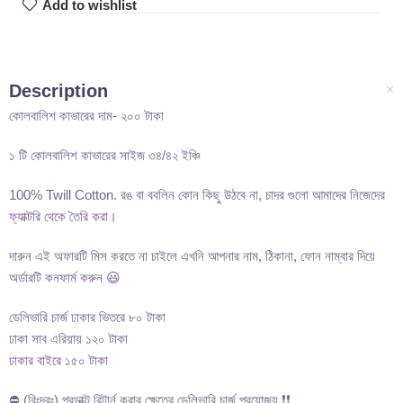
Add to wishlist
Description
কোলবালিশ কাভারের দাম- ২০০ টাকা
১ টি কোলবালিশ কাভারের সাইজ ৩৪/৪২ ইঞ্চি
100% Twill Cotton. রঙ বা ববলিন কোন কিছু উঠবে না, চাদর গুলো আমাদের নিজেদের
ফ্যাক্টরি থেকে তৈরি করা।
দারুন এই অফারটি মিস করতে না চাইলে এখনি আপনার নাম, ঠিকানা, ফোন নাম্বার দিয়ে
অর্ডারটি কনফার্ম করুন 😃
ডেলিভারি চার্জ ঢাকার ভিতরে ৮০ টাকা
ঢাকা সাব এরিয়ায় ১২০ টাকা
ঢাকার বাইরে ১৫০ টাকা
⛔ (বিঃদ্রঃ) প্রডাক্ট রিটার্ন করার ক্ষেত্রে ডেলিভারি চার্জ প্রযোজ্য ❗❗