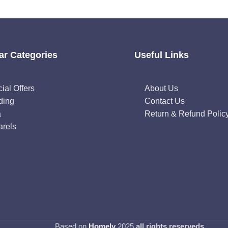
ar Categories
Useful Links
ial Offers
About Us
ding
Contact Us
a
Return & Refund Polic
rels
Based on
Homely
2025
all rights reserveds