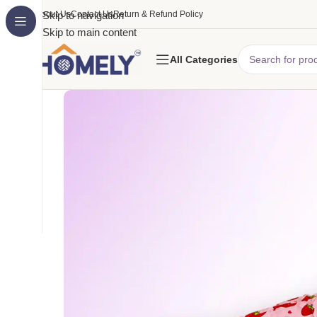
About Us
Skip to navigation
Contact Us
Return & Refund Policy
Skip to main content
All Categories