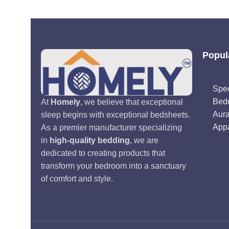
Popul
Spec
Bed
At
Homely
, we believe that exceptional
Aur
sleep begins with exceptional bedsheets.
Appa
As a premier manufacturer specializing
in
high-quality bedding
, we are
dedicated to creating products that
transform your bedroom into a sanctuary
of comfort and style.