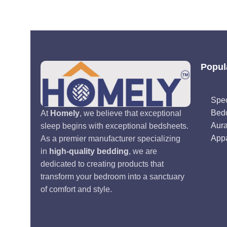
Popul
Spec
Bed
At
Homely
, we believe that exceptional
Aur
sleep begins with exceptional bedsheets.
Appa
As a premier manufacturer specializing
in
high-quality bedding
, we are
dedicated to creating products that
transform your bedroom into a sanctuary
of comfort and style.