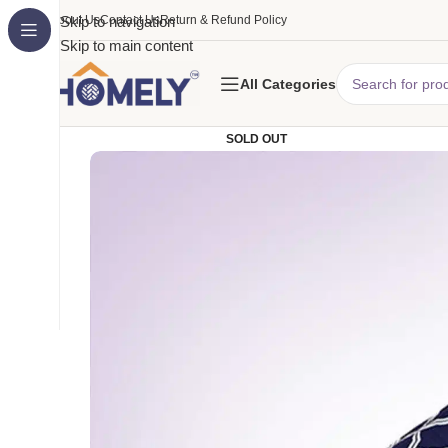
About Us
Skip to navigation
Contact Us
Return & Refund Policy
Skip to main content
All Categories
SOLD OUT