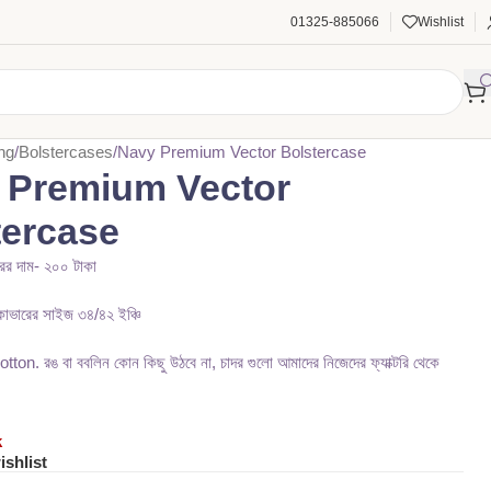
01325-885066
Wishlist
ng
Bolstercases
Navy Premium Vector Bolstercase
 Premium Vector
tercase
ের দাম- ২০০ টাকা
াভারের সাইজ ৩৪/৪২ ইঞ্চি
on. রঙ বা ববলিন কোন কিছু উঠবে না, চাদর গুলো আমাদের নিজেদের ফ্যাক্টরি থেকে
৳
k
ishlist