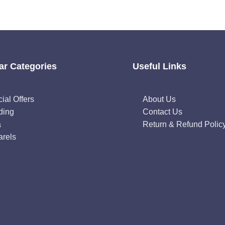
ar Categories
Useful Links
ial Offers
About Us
ding
Contact Us
a
Return & Refund Polic
rels