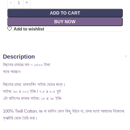
ADD TO CART
BUY NOW
Add to wishlist
Description
বিছানার চাদরের দাম – ১৫০০ টাকা
সাথে পাচ্ছেন-
বিছানার চাদর: ডাবল/কিং সাইজ বেডের জন্য।
সাইজ: ৯০ x ১০২ ইঞ্চি / ৭.৫ x ৮.৫ ফুট
২টা বালিশের কাভার সাইজ: ১৮ x ২৮ ইঞ্চি
100% Twill Cotton. রঙ বা ববলিন কোন কিছু উঠবে না, চাদর গুলো আমাদের নিজেদের
ফ্যাক্টরি থেকে তৈরি করা।