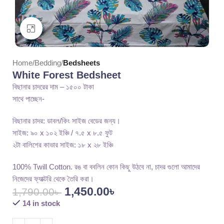
Click to enlarge
Home
Bedding
Bedsheets
White Forest Bedsheet
বিছানার চাদরের দাম – ১৫০০ টাকা
সাথে পাচ্ছেন-
বিছানার চাদর: ডাবল/কিং সাইজ বেডের জন্য।
সাইজ: ৯০ x ১০২ ইঞ্চি / ৭.৫ x ৮.৫ ফুট
২টা বালিশের কাভার সাইজ: ১৮ x ২৮ ইঞ্চি
100% Twill Cotton. রঙ বা ববলিন কোন কিছু উঠবে না, চাদর গুলো আমাদের
নিজেদের ফ্যাক্টরি থেকে তৈরি করা।
1,450.00
৳
1,790.00
৳
14 in stock