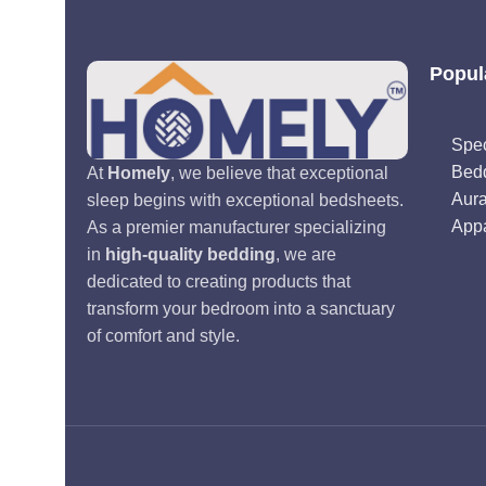
Popul
Spec
Bed
At
Homely
, we believe that exceptional
Aur
sleep begins with exceptional bedsheets.
Appa
As a premier manufacturer specializing
in
high-quality bedding
, we are
dedicated to creating products that
transform your bedroom into a sanctuary
of comfort and style.