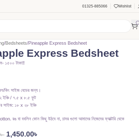
01325-885066
Wishlist
ng
Bedsheets
Pineapple Express Bedsheet
apple Express Bedsheet
দাম- ১৫০০ টাকা‼️
াবল/কিং সাইজ বেডের জন্য।
ইঞ্চি / ৭.৫ x ৮.৫ ফুট
ার সাইজ: ১৮ x ২৮ ইঞ্চি
on. রঙ বা ববলিন কোন কিছু উঠবে না, চাদর গুলো আমাদের নিজেদের ফ্যাক্টরি থেকে
1,450.00
৳
0
৳