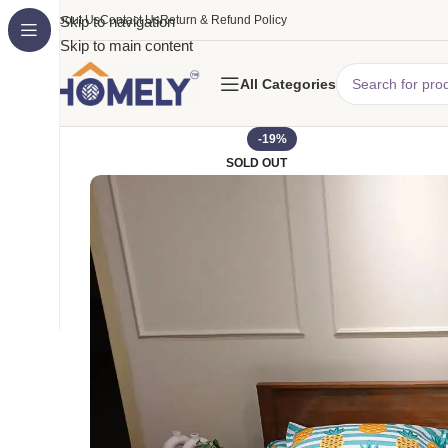
About Us
Skip to navigation
Contact Us
Return & Refund Policy
Skip to main content
All Categories
-19%
SOLD OUT