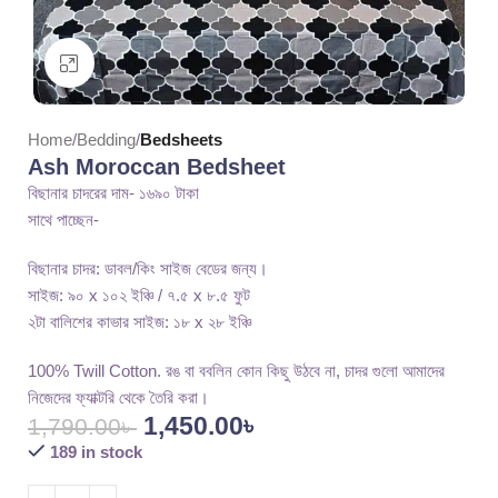
Click to enlarge
Home
Bedding
Bedsheets
Ash Moroccan Bedsheet
বিছানার চাদরের দাম- ১৬৯০ টাকা
সাথে পাচ্ছেন-
বিছানার চাদর: ডাবল/কিং সাইজ বেডের জন্য।
সাইজ: ৯০ x ১০২ ইঞ্চি / ৭.৫ x ৮.৫ ফুট
২টা বালিশের কাভার সাইজ: ১৮ x ২৮ ইঞ্চি
100% Twill Cotton. রঙ বা ববলিন কোন কিছু উঠবে না, চাদর গুলো আমাদের
নিজেদের ফ্যাক্টরি থেকে তৈরি করা।
1,450.00
৳
1,790.00
৳
189 in stock