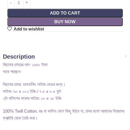
ADD TO CART
BUY NOW
Add to wishlist
Description
বিছানার চাদরের দাম- ১৬৯০ টাকা
সাথে পাচ্ছেন-
বিছানার চাদর: ডাবল/কিং সাইজ বেডের জন্য।
সাইজ: ৯০ x ১০২ ইঞ্চি / ৭.৫ x ৮.৫ ফুট
২টা বালিশের কাভার সাইজ: ১৮ x ২৮ ইঞ্চি
100% Twill Cotton. রঙ বা ববলিন কোন কিছু উঠবে না, চাদর গুলো আমাদের নিজেদের
ফ্যাক্টরি থেকে তৈরি করা।